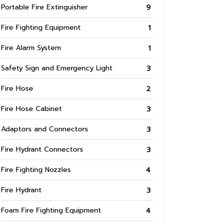
Portable Fire Extinguisher
9
Fire Fighting Equipment
1
Fire Alarm System
1
Safety Sign and Emergency Light
3
Fire Hose
2
Fire Hose Cabinet
3
Adaptors and Connectors
3
Fire Hydrant Connectors
3
Fire Fighting Nozzles
4
Fire Hydrant
3
Foam Fire Fighting Equipment
4