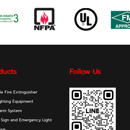
ducts
Follow Us
le Fire Extinguisher
ighting Equipment
larm System
 Sign and Emergency Light
ose