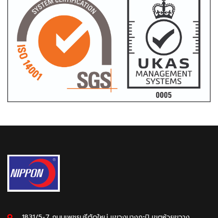
1831/5-7 ถนนเพชรบุรีตัดใหม่ แขวงบางกะปิ เขตห้วยขวาง